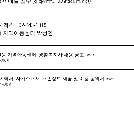
 이메일 접수 (
qjqwmf0130@daum.net
)
 / 팩스 : 02-443-1318
정1동 지역아동센터 박성연
문정1동 지역아동센터_생활복지사 채용 공고
.hwp
65KB
력서, 자기소개서, 개인정보 제공 및 이용 동의서
.hwp
162KB