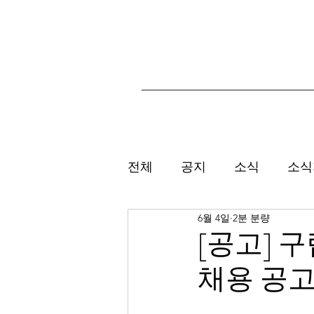
전체
공지
소식
소식
6월 4일
2분 분량
[공고] 
채용 공