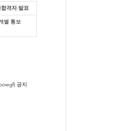
종합격자 발표
개별 통보
nbowgf
) 공지