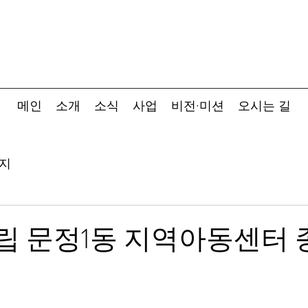
메인
소개
소식
사업
비전·미션
오시는 길
지
구립 문정1동 지역아동센터
고