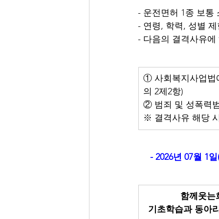
- 운전면허 1종 보통
- 연령, 학력, 성별 
- 다음의 결격사유에
① 사회복지사업법에
의 2제2항)
② 범죄 및 성폭력
※ 결격사유 해당 시
- 2026년 07월 
함께웃는희
기초학습과 동아리