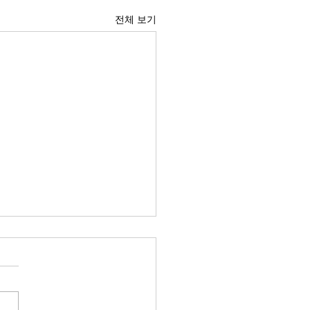
전체 보기
공고] 구립 문정1동 지역아
터 종사자 채용 공고
법인 함께웃는마을공동체 즐
 ‘구립 문정1동 지역아동센