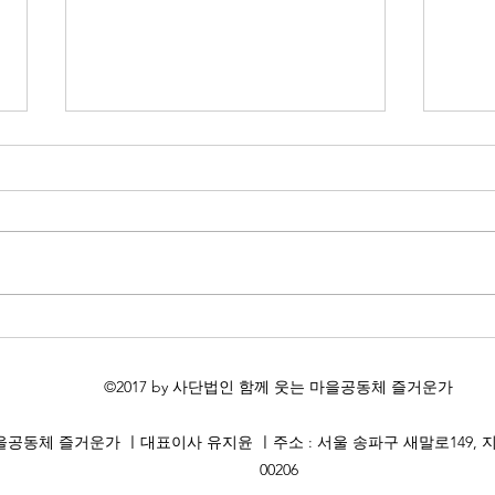
<2026년 6월 20일, 복실 49재>
<단
©2017 by 사단법인 함께 웃는 마을공동체 즐거운가
체 즐거운가 ㅣ​대표이사 유지윤 ㅣ주소 : 서울 송파구 새말로149, 지층 
00206