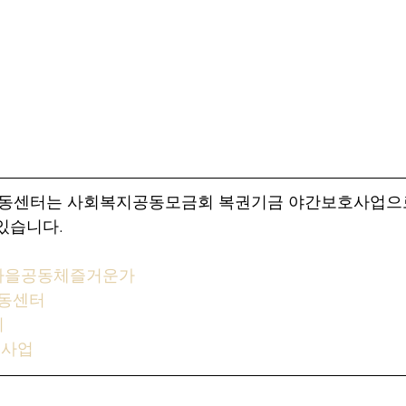
아동센터는 사회복지공동모금회 복권기금 야간보호사업으
있습니다.
마을공동체즐거운가
아동센터
회
호사업