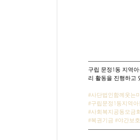
구립 문정1동 지역
리 활동을 진행하고 
#사단법인함께웃는
#구립문정1동지역
#사회복지공동모금
#복권기금
#야간보