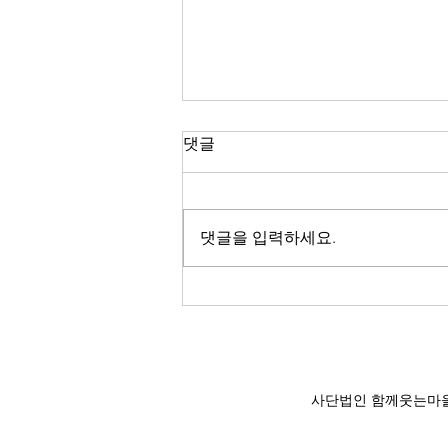
댓글
댓글을 입력하세요.
무지개빛이야기_2026 여름호
'홍익인간을 꿈꾸며'
사단법인 함께웃는마을공동