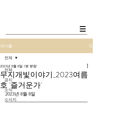
게시물
전체
2023년 8월 8일
1분 분량
전체
무지개빛이야기_2023여름
공지
호 '즐거운가'
소식
2023년 8월 8일
소식지