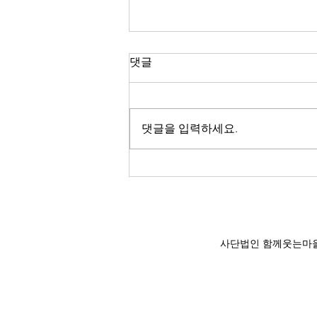
댓글
댓글을 입력하세요.
무지개빛이야기_2026 여름호
'홍익인간을 꿈꾸며'
사단법인 함께웃는마을공동