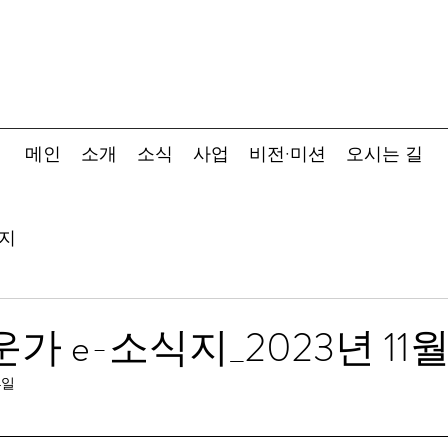
메인
소개
소식
사업
비전·미션
오시는 길
지
가 e-소식지_2023년 11
4일