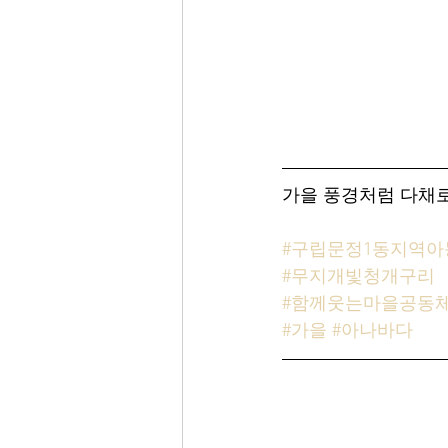
가을 풍경처럼 다채로운
#구립문정1동지역
#무지개빛청개구리
#함께웃는마을공동
#가을
#아나바다