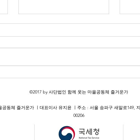
<2026년 6월 20일, 복실 49재>
<단
©2017 by 사단법인 함께 웃는 마을공동체 즐거운가
체 즐거운가 ㅣ​대표이사 유지윤 ㅣ주소 : 서울 송파구 새말로149, 지층 
00206