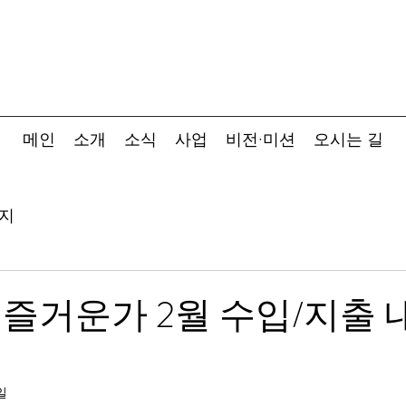
메인
소개
소식
사업
비전·미션
오시는 길
지
즐거운가 2월 수입/지출 
일