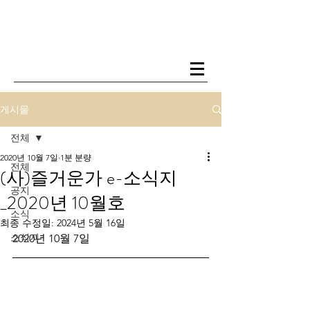
게시물
전체
2020년 10월 7일
1분 분량
전체
(사)즐거운가 e-소식지
공지
_2020년 10월호
소식
최종 수정일:
2024년 5월 16일
소식지
2020년 10월 7일