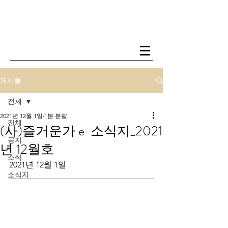
게시물
전체
2021년 12월 1일
1분 분량
전체
(사)즐거운가 e-소식지_2021
공지
년 12월호
소식
2021년 12월 1일
소식지