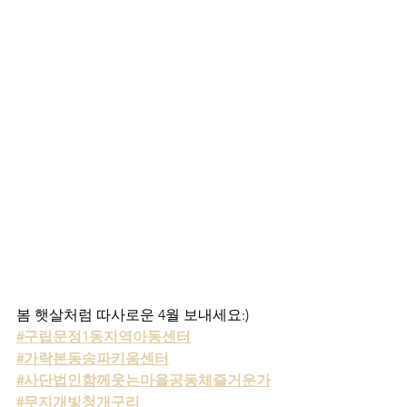
봄 햇살처럼 따사로운 4월 보내세요:)
#구립문정1동지역아동센터
#가락본동송파키움센터
#사단법인함께웃는마을공동체즐거운가
#무지개빛청개구리