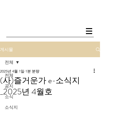
게시물
전체
2025년 4월 1일
1분 분량
전체
(사)즐거운가 e-소식지
공지
_2025년 4월호
소식
소식지