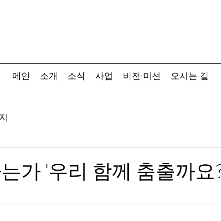
메인
소개
소식
사업
비전·미션
오시는 길
지
는가 '우리 함께 춤출까요?'