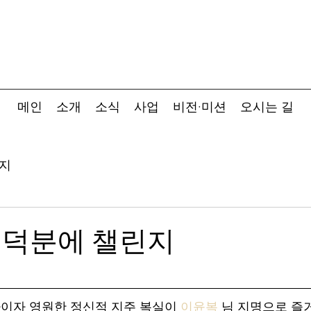
메인
소개
소식
사업
비전·미션
오시는 길
지
 덕분에 챌린지
이자 영원한 정신적 지주 복실이 
이윤복
 님 지명으로 즐