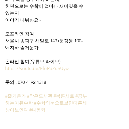
한편으로는 수학이 얼마나 재미있을 수 
있는지
이야기 나눠봐요~
오프라인 참여
서울시 송파구 새말로 149 (문정동 100-
9) 지하 즐거운가
온라인 참여(유튜브 라이브)
https://youtu.be/EfoRdZuhUyw
문의 : 070-4192-1318
#즐거운가
#작은도서관
#북콘서트
#공부
하는이유수학
#수학의눈으로보면다른세
상이보인다
#나동혁