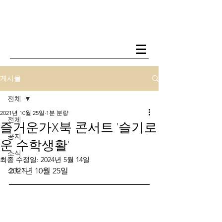
게시물
전체
2021년 10월 25일
1분 분량
전체
즐거운가X북 콘서트 '슬기로
공지
운 수학생활'
소식
최종 수정일:
2024년 5월 14일
소식지
2021년 10월 25일