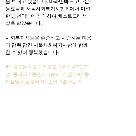
을 보내고 왔습니다. 바라만봐도 고마운 
동료들과 서울사회복지사협회에서 마련
한 송년의밤에 참석하여 베스트드레서 
상을 받았습니다.
사회복지사들을 존중하고 사랑하는 마음
이 담뿍 담긴 서울사회복지사밤에 함께 
할 수 있어 행복했습니다.
#함께웃는마을공동체즐거운가
#구립문
정1동지역아동센터
#송파4호점가락1동
하늘땅키움센터
#대안학교즐거운가